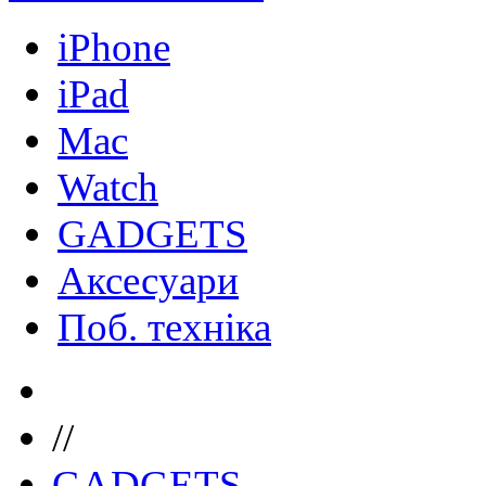
iPhone
iPad
Mac
Watch
GADGETS
Аксесуари
Поб. техніка
//
GADGETS