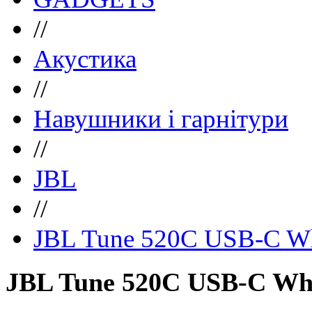
//
Акустика
//
Навушники і гарнітури
//
JBL
//
JBL Tune 520C USB-C W
JBL Tune 520C USB-C W