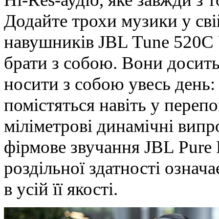
Додайте трохи музики у св
навушників JBL Tune 520C 
брати з собою. Вони досить
носити з собою увесь день:
помістяться навіть у переп
міліметрові динамічні вип
фірмове звучання JBL Pure 
роздільної здатності означ
в усій її якості.