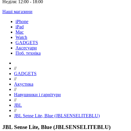
Неділя: 12:00 - 18:00
Наші магазини
iPhone
iPad
Mac
Watch
GADGETS
Аксесуари
Поб. техніка
//
GADGETS
//
Акустика
//
Навушники і гарнітури
//
JBL
//
JBL Sense Lite, Blue (JBLSENSELITEBLU)
JBL Sense Lite, Blue (JBLSENSELITEBLU)