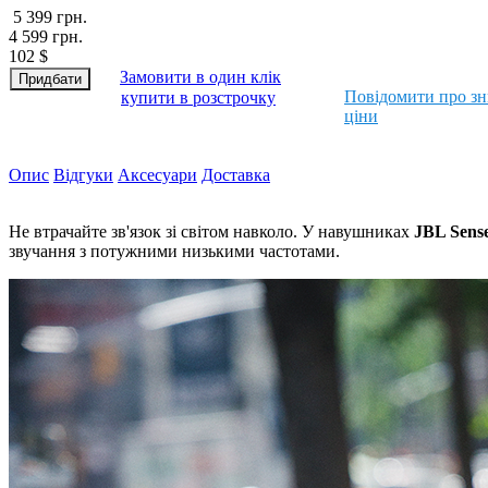
5 399
грн.
4 599
грн.
102
$
Замовити в один клік
Повідомити про з
купити в розстрочку
ціни
Опис
Відгуки
Аксесуари
Доставка
Не втрачайте зв'язок зі світом навколо. У навушниках
JBL Sense
звучання з потужними низькими частотами.