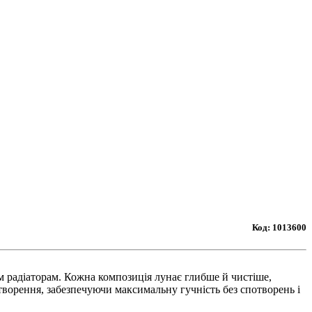
Код:
1013600
 радіаторам. Кожна композиція лунає глибше й чистіше,
творення, забезпечуючи максимальну гучність без спотворень і