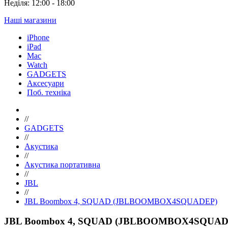
Неділя: 12:00 - 18:00
Наші магазини
iPhone
iPad
Mac
Watch
GADGETS
Аксесуари
Поб. техніка
//
GADGETS
//
Акустика
//
Акустика портативна
//
JBL
//
JBL Boombox 4, SQUAD (JBLBOOMBOX4SQUADEP)
JBL Boombox 4, SQUAD (JBLBOOMBOX4SQUAD