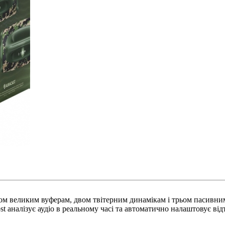
ом великим вуферам, двом твітерним динамікам і трьом пасивним
 аналізує аудіо в реальному часі та автоматично налаштовує від