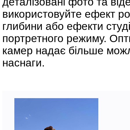
деталізовані фото та від
використовуйте ефект р
глибини або ефекти студ
портретного режиму. Опти
камер надає більше мож
наснаги.