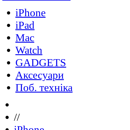
iPhone
iPad
Mac
Watch
GADGETS
Аксесуари
Поб. техніка
//
iPhone