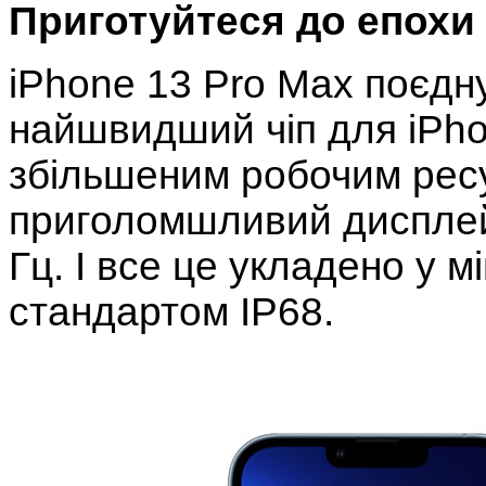
Приготуйтеся до епохи
iPhone 13 Pro Max поєдн
найшвидший чіп для iPhon
збільшеним робочим ресу
приголомшливий дисплей
Гц. І все це укладено у м
стандартом IP68.